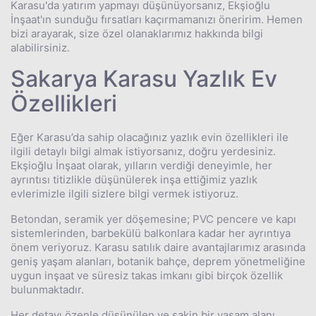
Karasu'da yatırım yapmayı düşünüyorsanız, Ekşioğlu
İnşaat'ın sunduğu fırsatları kaçırmamanızı öneririm. Hemen
bizi arayarak, size özel olanaklarımız hakkında bilgi
alabilirsiniz.
Sakarya Karasu Yazlık Ev
Özellikleri
Eğer Karasu’da sahip olacağınız yazlık evin özellikleri ile
ilgili detaylı bilgi almak istiyorsanız, doğru yerdesiniz.
Ekşioğlu İnşaat olarak, yılların verdiği deneyimle, her
ayrıntısı titizlikle düşünülerek inşa ettiğimiz yazlık
evlerimizle ilgili sizlere bilgi vermek istiyoruz.
Betondan, seramik yer döşemesine; PVC pencere ve kapı
sistemlerinden, barbekülü balkonlara kadar her ayrıntıya
önem veriyoruz. Karasu satılık daire avantajlarımız arasında
geniş yaşam alanları, botanik bahçe, deprem yönetmeliğine
uygun inşaat ve süresiz takas imkanı gibi birçok özellik
bulunmaktadır.
Her detayı özenle düşünülen ve sakin bir yaşam alanı