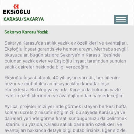
KARASU
/SAKARYA
ANA SAYFA
Sakarya Karasu Yazlık
PROJELER
Sakarya Karasu'da satılık yazlık ev özellikleri ve avantajları.
Ekşioğlu İnşaat garantisiyle hemen arayın. Merhaba sevgili
KARASU YAZLIK
okuyucular, bugün sizlere Sakarya'nın Karasu ilçesinde
bulunan yazlık evler ve Ekşioğlu İnşaat tarafından sunulan
KURUMSAL
satılık daireler hakkında bilgi vereceğim.
İLETİŞİM
Ekşioğlu İnşaat olarak, 40 yılı aşkın süredir, her ailenin
huzur ve mutlulukla anımsayacakları konutlar inşa
etmekteyiz. Bu blog yazısında, Karasu'da bulunan yazlık
evlerin özelliklerinden ve avantajlarından bahsedeceğim.
Ayrıca, projelerimizi yerinde görmek isteyen herkesi hafta
sonları ücretsiz misafir ettiğimizi, bu sayede Karasu'ya ve
daireleri yerinde görme fırsatı sunduğumuzu da belirtmek
isterim. Bu yazıda, Karasu satılık dairelerin özellikleri ve
avantajları hakkında detaylı bilgi bulabilirsiniz. Eğer siz de