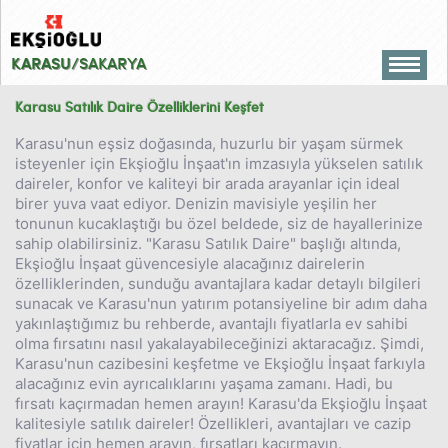
KARASU
/SAKARYA
ANA SAYFA
Karasu Satılık Daire Özelliklerini Keşfet
PROJELER
Karasu'nun eşsiz doğasında, huzurlu bir yaşam sürmek
isteyenler için Ekşioğlu İnşaat'ın imzasıyla yükselen satılık
KARASU YAZLIK
daireler, konfor ve kaliteyi bir arada arayanlar için ideal
birer yuva vaat ediyor. Denizin mavisiyle yeşilin her
KURUMSAL
tonunun kucaklaştığı bu özel beldede, siz de hayallerinize
sahip olabilirsiniz. "Karasu Satılık Daire" başlığı altında,
İLETİŞİM
Ekşioğlu İnşaat güvencesiyle alacağınız dairelerin
özelliklerinden, sunduğu avantajlara kadar detaylı bilgileri
sunacak ve Karasu'nun yatırım potansiyeline bir adım daha
yakınlaştığımız bu rehberde, avantajlı fiyatlarla ev sahibi
olma fırsatını nasıl yakalayabileceğinizi aktaracağız. Şimdi,
Karasu'nun cazibesini keşfetme ve Ekşioğlu İnşaat farkıyla
alacağınız evin ayrıcalıklarını yaşama zamanı. Hadi, bu
fırsatı kaçırmadan hemen arayın! Karasu'da Ekşioğlu İnşaat
kalitesiyle satılık daireler! Özellikleri, avantajları ve cazip
fiyatlar için hemen arayın, fırsatları kaçırmayın.