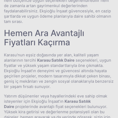
hem bütçenize uygun seçenekleri değerlendirebilir hem
de zamanla artan gayrimenkul değerlerinden
faydalanabilirsiniz. Ekşioğlu İnşaat güvencesiyle, en cazip
şartlarda ve uygun ödeme planlarıyla daire sahibi olmanın
tam sırası.
Hemen Ara Avantajlı
Fiyatları Kaçırma
Karasu'nun eşsiz doğasında yer alan, kaliteli yaşam
alanlarının tercihi
Karasu Satılık Daire
seçenekleri, uygun
fiyatlar ve yüksek yaşam standartlarıyla öne çıkmakta.
Ekşioğlu İnşaat'ın deneyimi ve güvencesi altında hayata
geçirilen projeler, modern tasarımıyla dikkat çeken binası,
geniş iç mekânları ve zengin sosyal olanaklarıyla benzersiz
bir yaşam fırsatı sunuyor.
Yatırım düşünenler veya hayallerindeki eve sahip olmak
isteyenler için Ekşioğlu İnşaat'ın
Karasu Satılık
Daire
projelerinde avantajlı fiyat seçenekleri bulunuyor.
Yüksek kira getirisi ve değerlenme potansiyeli olan bu
daireler, hemen arayarak ya da yerinde görerek, sizin için