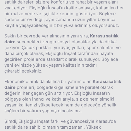
satılık daireler, sizlere konforlu ve rahat bir yaşam alanı
vaat ediyor. Ekşioğlu İnşaat'ın kalite anlayışı, kullanılan her
bir malzemede ve işçilikte kendini gösteriyor. Böylece
sadece bir ev değil, aynı zamanda uzun yıllar boyunca
keyifle yaşayabileceğiniz bir yuva edinmiş oluyorsunuz.
Sakin bir çevrede yer almasının yanı sıra,
Karasu satılık
daire
seçenekleri zengin sosyal olanaklarıyla da dikkat
çekiyor. Çocuk parkları, yürüyüş yolları, spor salonları ve
daha birçok olanak, Ekşioğlu İnşaat tarafından hayata
geçirilen projelerde standart olarak sunuluyor. Böylece
yeni evinizde yüksek yaşam kalitesinin tadını
çıkarabileceksiniz.
Ekonomik olarak da akıllıca bir yatırım olan
Karasu satılık
daire
projeleri, bölgedeki gelişmelerle paralel olarak
değerini her geçen gün arttırıyor. Ekşioğlu İnşaat'ın
bölgeye olan inancı ve katkılarıyla, siz de hem şimdiki
yaşam kalitenizi yükseltecek hem de geleceğe yönelik
sağlam bir yatırım yapmış olacaksınız.
Şimdi, Ekşioğlu İnşaat farkı ve güvencesiyle Karasu'da
satılık daire sahibi olmanın tam zamanı. Yüksek