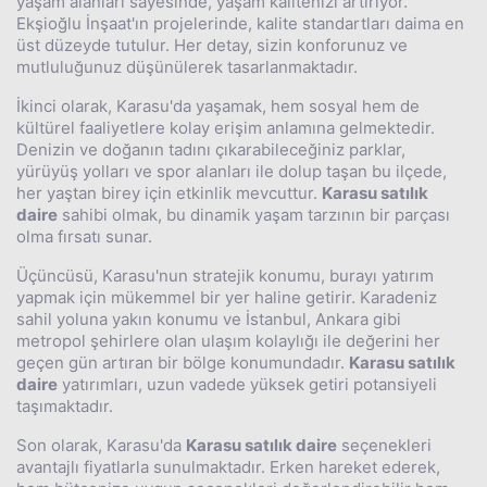
yaşam alanları sayesinde, yaşam kalitenizi artırıyor.
Ekşioğlu İnşaat'ın projelerinde, kalite standartları daima en
üst düzeyde tutulur. Her detay, sizin konforunuz ve
mutluluğunuz düşünülerek tasarlanmaktadır.
İkinci olarak, Karasu'da yaşamak, hem sosyal hem de
kültürel faaliyetlere kolay erişim anlamına gelmektedir.
Denizin ve doğanın tadını çıkarabileceğiniz parklar,
yürüyüş yolları ve spor alanları ile dolup taşan bu ilçede,
her yaştan birey için etkinlik mevcuttur.
Karasu satılık
daire
sahibi olmak, bu dinamik yaşam tarzının bir parçası
olma fırsatı sunar.
Üçüncüsü, Karasu'nun stratejik konumu, burayı yatırım
yapmak için mükemmel bir yer haline getirir. Karadeniz
sahil yoluna yakın konumu ve İstanbul, Ankara gibi
metropol şehirlere olan ulaşım kolaylığı ile değerini her
geçen gün artıran bir bölge konumundadır.
Karasu satılık
daire
yatırımları, uzun vadede yüksek getiri potansiyeli
taşımaktadır.
Son olarak, Karasu'da
Karasu satılık daire
seçenekleri
avantajlı fiyatlarla sunulmaktadır. Erken hareket ederek,